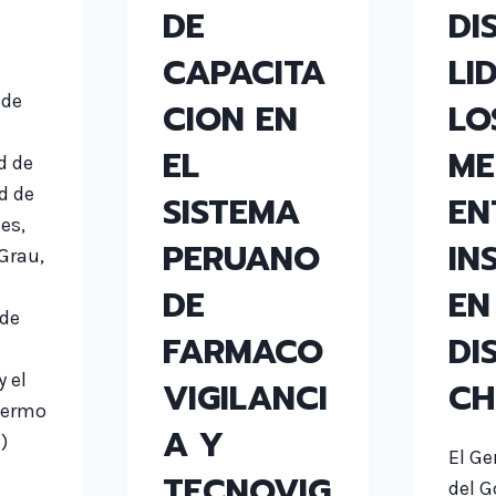
DE
DI
s
CAPACITA
LI
 de
CION EN
LO
s
EL
ME
d de
d de
SISTEMA
EN
es,
PERUANO
IN
Grau,
DE
EN
 de
FARMACO
DI
 el
VIGILANCI
CH
lermo
A Y
)
El Ge
TECNOVIG
del G