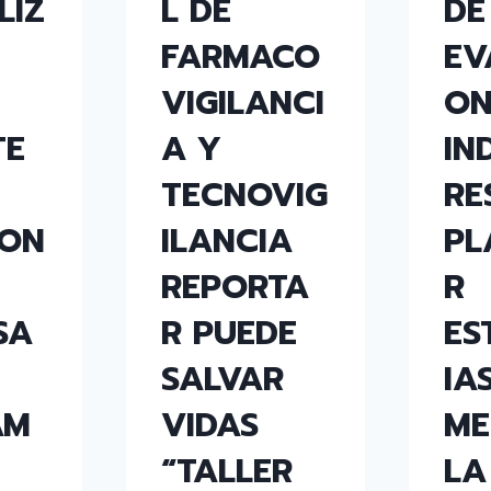
LIZ
L DE
DE
FARMACO
EV
VIGILANCI
ON
TE
A Y
IN
TECNOVIG
RE
ION
ILANCIA
PL
REPORTA
R
SA
R PUEDE
ES
SALVAR
IA
AM
VIDAS
ME
“TALLER
LA