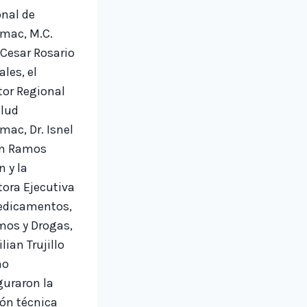
nal de
mac, M.C.
 Cesar Rosario
les, el
tor Regional
alud
mac, Dr. Isnel
n Ramos
 y la
tora Ejecutiva
edicamentos,
mos y Drogas,
lian Trujillo
no
uraron la
ón técnica