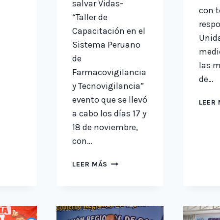
CAMENTOS
salvar Vidas-
con t
“Taller de
respo
Capacitación en el
Unid
Sistema Peruano
medi
de
las m
Farmacovigilancia
de…
y Tecnovigilancia”
evento que se llevó
LEER
a cabo los días 17 y
18 de noviembre,
con…
CAMPAÑA
LEER MÁS
NACIONAL
DE
FARMACO
VIGILANCIA
Y