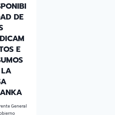
SPONIBI
DAD DE
S
DICAM
TOS E
SUMOS
 LA
SA
ANKA
rente General
obierno