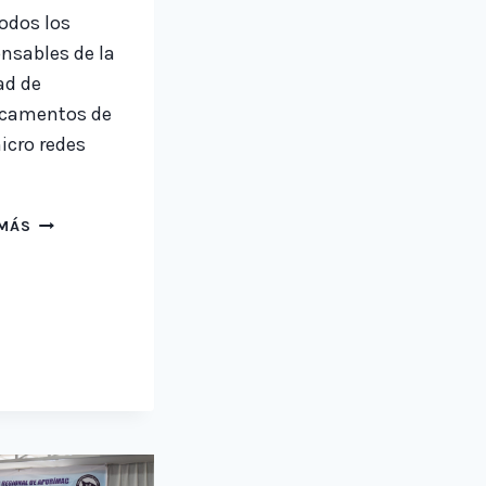
odos los
nsables de la
ad de
camentos de
icro redes
REUNION
 MÁS
TECNICA
DE
EVALUACION
DE
INDICADORES
Y
PLANTEAR
ESTRATEGIAS
PARA
MEJORAR