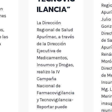
Regio
ILANCIA”
ón
Apurí
nes
Julio
La Dirección
Gonza
s,
Regional de Salud
Direc
 las
Apurímac, a través
de S
a
de la Dirección
Apurí
Ejecutiva de
Rená
Medicamentos,
Morón
CALLE
Insumos y Drogas,
Direc
realizo la IV
IBILIZACION
de M
Campaña
E
Insu
RTE
Nacional de
Mg. Li
Farmacovigilancia
Meri
CIONES
y Tecnovigilancia-
RSAS
inaug
Reportar puede
reuni