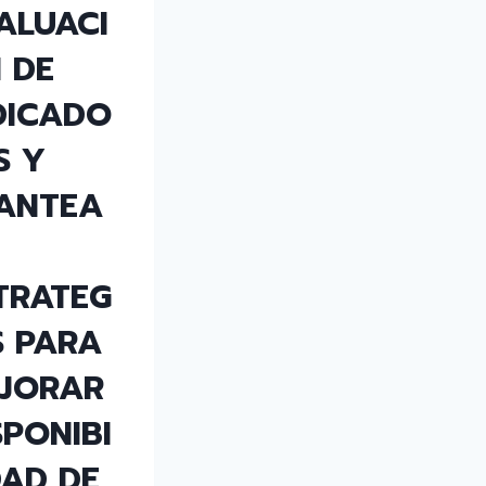
ALUACI
 DE
DICADO
S Y
ANTEA
TRATEG
S PARA
JORAR
SPONIBI
DAD DE