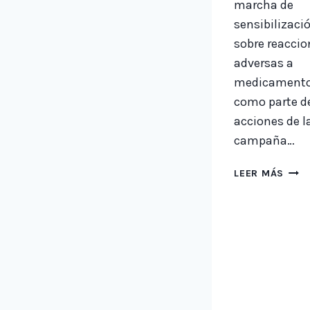
marcha de
sensibilizaci
sobre reaccio
adversas a
medicamento
como parte de
acciones de l
campaña…
PASA
LEER MÁS
DE
SENS
SOBR
REPO
DE
REAC
ADVE
A