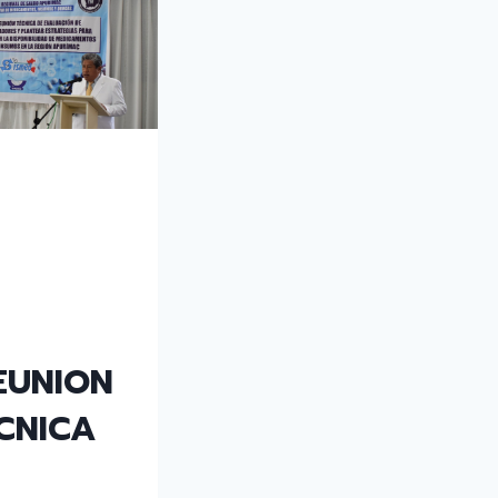
LA
DISPONIBILIDAD
DE
LOS
MEDICAMENTOS
E
INSUMOS
EN
LA
DISA
CHANKA
EUNION
CNICA