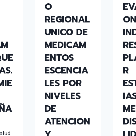
O
EV
REGIONAL
ON
UNICO DE
IN
AM
MEDICAM
RE
QUE
ENTOS
PL
AS.
ESCENCIA
R
MIE
LES POR
ES
E
NIVELES
IA
ÑA
DE
ME
ATENCION
DI
Y
LI
Salud